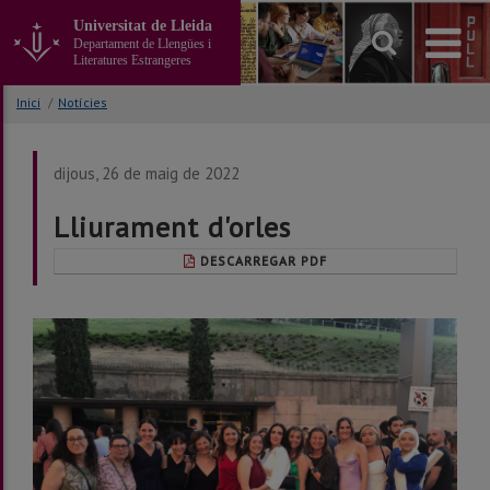
Anar
Universitat de Lleida
al
Departament de Llengües i
contingut
Literatures Estrangeres
principal
de
Inici
/
Notícies
la
pàgina
dijous, 26 de maig de 2022
Lliurament d'orles
DESCARREGAR PDF