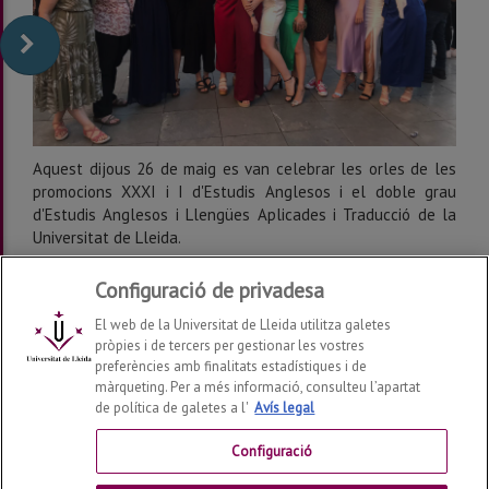
Aquest dijous 26 de maig es van celebrar les orles de les
promocions XXXI i I d'Estudis Anglesos i el doble grau
d'Estudis Anglesos i Llengües Aplicades i Traducció de la
Universitat de Lleida.
Moltes felicitats a totes les graduades!
Configuració de privadesa
El web de la Universitat de Lleida utilitza galetes
pròpies i de tercers per gestionar les vostres
preferències amb finalitats estadístiques i de
màrqueting. Per a més informació, consulteu l’apartat
de política de galetes a l'
Avís legal
Departament de Llengües i Literatures Estrangeres
2026
© | Telf: +34 973 702144
Configuració