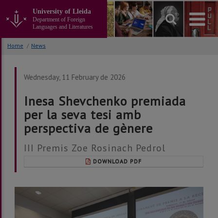
Go
University of Lleida
to
Department of Foreign
the
Languages and Literatures
main
content
Home
/
News
of
the
page
Wednesday, 11 February de 2026
Inesa Shevchenko premiada
per la seva tesi amb
perspectiva de gènere
III Premis Zoe Rosinach Pedrol
DOWNLOAD PDF