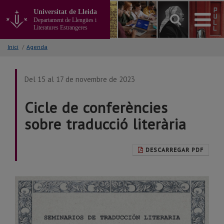
Anar
Universitat de Lleida
al
Departament de Llengües i
contingut
Literatures Estrangeres
principal
de
Inici
/
Agenda
la
pàgina
Del 15 al 17 de novembre de 2023
Cicle de conferències
sobre traducció literària
DESCARREGAR PDF