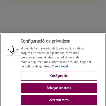
Configuració de privadesa
El web de la Universitat de Lleida utilitza galetes
pròpies i de tercers per gestionar les vostres
preferències amb finalitats estadístiques i de
màrqueting. Per a més informació, consulteu l’apartat
de política de galetes a l'
Avís legal
Departament de Llengües i Literatures Estrangeres
2026
© | Telf: +34 973 702144
Configuració
Contactar
Rebutjar-les totes
Universitat de Lleida
Acceptar totes