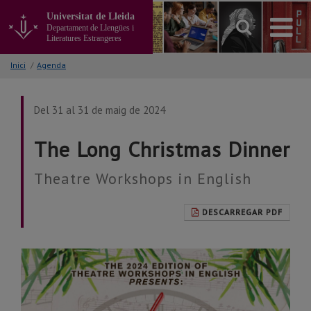
Anar
Universitat de Lleida
al
Departament de Llengües i
contingut
Literatures Estrangeres
principal
de
Inici
/
Agenda
la
pàgina
Del 31 al 31 de maig de 2024
The Long Christmas Dinner
Theatre Workshops in English
DESCARREGAR PDF