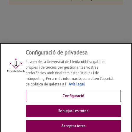
Configuració de privadesa
El web de la Universitat de Lleida utilitza galetes
pròpies i de tercers per gestionar les vostres
preferències amb finalitats estadístiques i de
màrqueting. Per a més informació, consulteu l’apartat
de política de galetes a l'
Avís legal
Departament de Llengües i Literatures Estrangeres
2026
© | Telf: +34 973 702144
Configuració
Contactar
Rebutjar-les totes
Universitat de Lleida
Acceptar totes