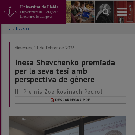
Anar
Universitat de Lleida
al
Departament de Llengües i
contingut
Literatures Estrangeres
principal
de
Inici
/
Notícies
la
pàgina
dimecres, 11 de febrer de 2026
Inesa Shevchenko premiada
per la seva tesi amb
perspectiva de gènere
III Premis Zoe Rosinach Pedrol
DESCARREGAR PDF