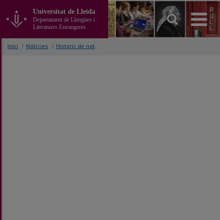
Anar
Universitat de Lleida
al
Departament de Llengües i
contingut
Literatures Estrangeres
principal
de
Inici
/
Notícies
/
Històric de notícies
la
pàgina