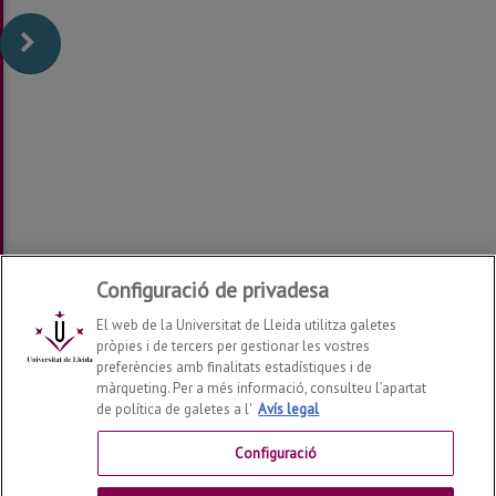
Configuració de privadesa
El web de la Universitat de Lleida utilitza galetes
pròpies i de tercers per gestionar les vostres
preferències amb finalitats estadístiques i de
màrqueting. Per a més informació, consulteu l’apartat
de política de galetes a l'
Avís legal
Departament de Llengües i Literatures Estrangeres
2026
© | Telf: +34 973 702144
Configuració
Contactar