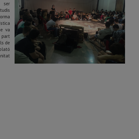
 ser
tudis
forma
stica
ue va
 part
als de
 plató
nitat