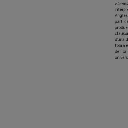
Flames
interp
Angles
part d
produe
clausu
d'una d
l'obra 
de la 
univers