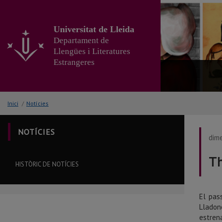
Anar
al
contingut
Universitat de Lleida
principal
Departament de
de
Llengües i Literatures
la
Estrangeres
pàgina
Inici
/
Notícies
NOTÍCIES
dim
Th
HISTÒRIC DE NOTÍCIES
El pas
Lladon
estren