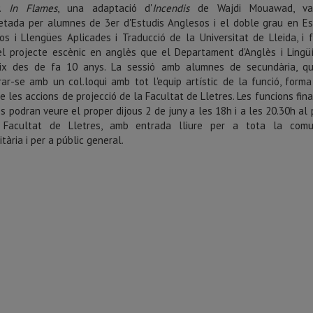
.
In Flames
, una adaptació d'
Incendis
de Wajdi Mouawad, va
retada per alumnes de 3er d'Estudis Anglesos i el doble grau en Es
os i Llengües Aplicades i Traducció de la Universitat de Lleida, i 
el projecte escènic en anglès que el Departament d'Anglès i Lingüí
ix des de fa 10 anys. La sessió amb alumnes de secundària, q
rar-se amb un col.loqui amb tot l'equip artístic de la funció, forma
e les accions de projecció de la Facultat de Lletres. Les funcions fin
es podran veure el proper dijous 2 de juny a les 18h i a les 20.30h al
Facultat de Lletres, amb entrada lliure per a tota la comu
itària i per a públic general.