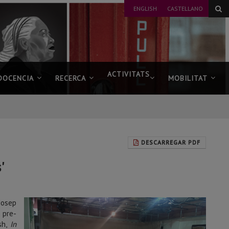
ENGLISH
CASTELLANO
ACTIVITATS
DOCENCIA
RECERCA
MOBILITAT
DESCARREGAR PDF
'
Josep
 pre-
sh,
In